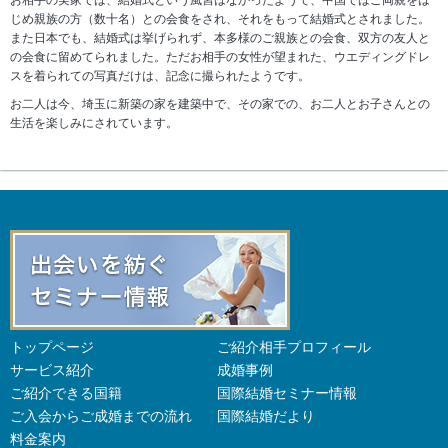
お相手の実家では、結婚式という風習はなかったようで、中国ではご両親をは
じめ親族の方（数十名）との会食をされ、それをもって結婚式とされました。
また日本でも、結婚式は挙げられず、本多様のご親族との会食、双方の友人と
の会食に留めてられました。ただお相手の女性が望まれた、ウエディングドレ
スを着られての写真だけは、記念に撮られたようです。
お二人は今、埼玉に新築の家を建築中で、その家での、お二人とお子さんとの
生活を楽しみにされています。
トップページ
ご紹介相手プロフィール
サービス紹介
成婚事例
ご紹介できる国籍
国際結婚セミナー情報
ご入会からご成婚までの流れ
国際結婚だより
料金案内