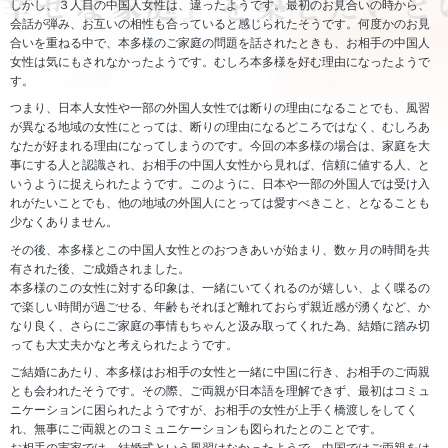
しかし、３人目の中国人女性は、違ったようです。最初のお見合いの時から、
会話が弾み、お互いの相性も合っていると感じられたそうです。何度かのお見
合いを重ねる中で、本多様のご家庭の問題を話されたときも、お相手の中国人
女性は気にもされなかったようです。むしろ本多様を好む理由になったようで
す。
つまり、日本人女性や一部の外国人女性では断りの理由になることでも、風習
が異なる地域の女性にとっては、断りの理由になるどころではなく、むしろあ
なたが好まれる理由になってしまうのです。今回の本多様の場合は、家庭を大
事にする人と認識され、お相手の中国人女性から見れば、信頼に値する人、と
いうように捉えられたようです。このように、日本や一部の外国人では受け入
れがたいことでも、他の地域の外国人にとっては愛すべきこと、となることも
少なくありません。
その後、本多様とこの中国人女性とのおつきあいが始まり、数ヶ月の時間を共
有された後、ご成婚されました。
本多様のこの女性に対する印象は、一緒にいてくれるのが嬉しい、よく喋るの
で楽しい時間が過ごせる、年齢もそれほど離れておらず親近感が湧くなど、か
なり良く、さらにご家庭の事情もちゃんと汲み取ってくれた為、結婚に踏み切
っても大丈夫かなと考えられたようです。
ご結婚にあたり、本多様はお相手の女性と一緒に中国に行き、お相手のご両親
とも会われたそうです。その際、ご両親が日本語を理解できず、最初はコミュ
ニケーションに困られたようですが、お相手の女性が上手く橋渡しをしてく
れ、無事にご両親とのコミュニケーションも図られたとのことです。