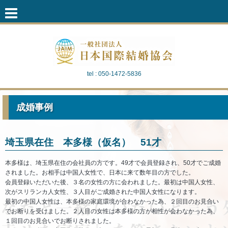
tel : 050-1472-5836
成婚事例
埼玉県在住 本多様（仮名） 51才
本多様は、埼玉県在住の会社員の方です。49才で会員登録され、50才でご成婚
されました。お相手は中国人女性で、日本に来て数年目の方でした。
会員登録いただいた後、３名の女性の方に会われました。最初は中国人女性、
次がスリランカ人女性、３人目がご成婚された中国人女性になります。
最初の中国人女性は、本多様の家庭環境が合わなかった為、２回目のお見合い
でお断りを受けました。２人目の女性は本多様の方が相性が会わなかった為、
１回目のお見合いでお断りされました。