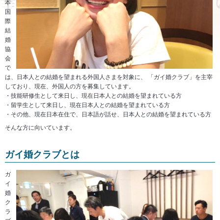
本
国
際
結
婚
協
会
で
は、日本人との結婚を望まれる外国人さまを対象に、 「ガイ婚クラブ」を主宰
しており、現在、外国人の方を募集しています。
技能研修生として来日し、現在日本人との結婚を望まれている方
留学生として来日し、現在日本人との結婚を望まれている方
その他、現在日本在住で、日本語が話せ、日本人との結婚を望まれている方
そんな方に向いています。
ガイ婚クラブとは
ガ
イ
婚
ク
ラ