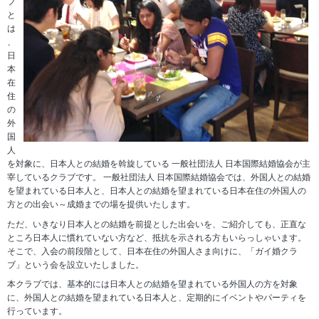
ブ
と
は
、
日
本
在
住
の
外
国
人
を対象に、日本人との結婚を斡旋している 一般社団法人 日本国際結婚協会が主
宰しているクラブです。 一般社団法人 日本国際結婚協会では、外国人との結婚
を望まれている日本人と、日本人との結婚を望まれている日本在住の外国人の
方との出会い～成婚までの場を提供いたします。
ただ、いきなり日本人との結婚を前提とした出会いを、ご紹介しても、正直な
ところ日本人に慣れていない方など、抵抗を示される方もいらっしゃいます。
そこで、入会の前段階として、日本在住の外国人さま向けに、「ガイ婚クラ
ブ」という会を設立いたしました。
本クラブでは、基本的には日本人との結婚を望まれている外国人の方を対象
に、外国人との結婚を望まれている日本人と、定期的にイベントやパーティを
行っています。